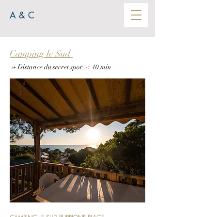
A & C
Camping le Sud
->
Distance du secret spot
: < 10
min