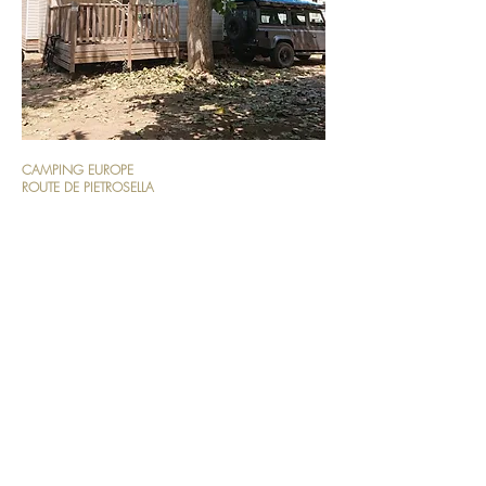
CAMPING EUROPE
ROUTE DE PIETROSELLA
20166 PORTICCIO
04 95 25 42 94
contact@camping-lav
allee.fr
Situé sur la commune de Pietrosella, à 5 minutes de
Porticcio, le Camping Europe, classé 3 étoiles, vous
accueille avec ses 150 emplacements dans un cadre
reposant, à seulement 400 mètres de la plage
d’Agosta, et à proximité des plus belles plages de la
rive Sud du golfe d’Ajaccio comme Mare sole et
Rupione.
Sous l’ombre de ses grands arbres, le camping
Europe offre une situation privilégiée, entre mer et
montagne, et donne ainsi la possibilité de multiplier