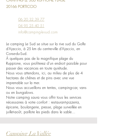
CAMPING LE SUD RUPPIONE PLAGE
20166 PORTICCIO
06 20 32 39 77
04 95 25 40 51
info@camping-le-sud.com
Le camping Le Sud se situe sur la rive sud du Golfe
d’Ajaccio, à 25 km du centre-ville d’Ajaccio, en
Corse-du-Sud.
À quelques pas de la magnifique plage du
Ruppione, vous profiterez d’un endroit paisible pour
passer des vacances en toute quiétude.
Nous vous attendons, ici, au milieu de plus de 4
hectares de chênes et de pins avec une vue
imprenable sur la mer.
Nous vous accueillons en tentes, camping-car, vans
ou en bungalows.
Notre camping saura vous offrir tous les services
nécessaires à votre confort : restaurant-pizzeria,
épicerie, boulangerie, presse, plage surveillée en
juillet-août, paillote les pieds dans le sable…
Camping La Vallée