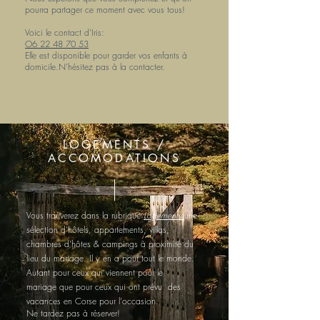
pourra partager ce moment avec vous tous!
Voici le contact d'Iris:
O6 22 48 70 53
Elle est disponible pour garder vos enfants à
domicile.N'hésitez pas à la contacter.
LOGEMENTS /
ACCOMODATIONS
Vous trouverez dans la rubrique
Logements
un
e
sélection
d'hôtels, appartements, villas,
chambres d'hôtes & campings
à proximité du
lieu du mariage. Il y en a pour tout le monde.
Autant pour ceux qui viennent pour le
mariage
que pour ceux qui ont prévu des
vacances en Corse pour l'occasion.
Ne tardez pas à réserver!