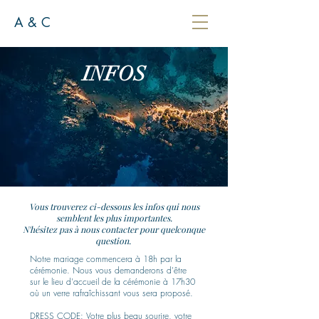
A & C
INFOS
Vous trouverez ci-dessous les infos qui nous
semblent les plus importantes.
N'hésitez pas à nous contacter pour quelconque
question.
Notre mariage commencera à 18h par la
cérémonie. Nous vous demanderons d'être
sur le lieu d'accueil de la cérémonie à 17h30
où un verre rafraîchissant vous sera proposé.
DRESS CODE: Votre plus beau sourire, votre