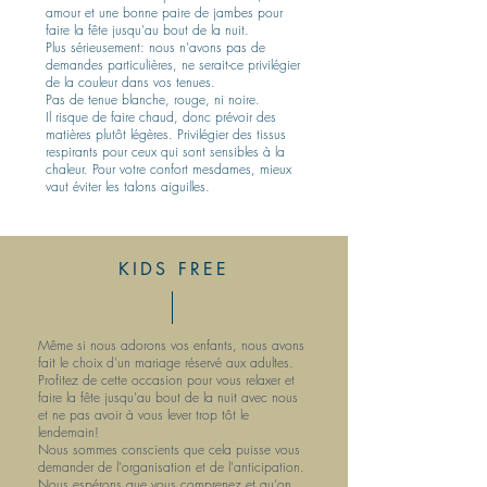
amour et une bonne paire de jambes pour
faire la fête jusqu'au bout de la nuit.
Plus sérieusement: nous n'avons pas de
demandes particulières, ne serait-ce privilégier
de la couleur dans vos tenues.
Pas de tenue blanche, rouge, ni noire.
Il risque de faire chaud, donc prévoir des
matières plutôt légères. Privilégier des tissus
respirants pour ceux qui sont sensibles à la
chaleur. Pour votre confort mesdames, mieux
vaut éviter les talons aiguilles.
KIDS FREE
Même si nous adorons vos enfants, nous avons
fait le choix d'un mariage réservé aux adultes.
Profitez de cette occasion pour vous relaxer et
faire la fête jusqu'au bout de la nuit avec nous
et ne pas avoir à vous lever trop tôt le
lendemain!
Nous sommes conscients que cela puisse vous
demander de l'organisation et de l'anticipation.
Nous espérons que vous comprenez et qu'on