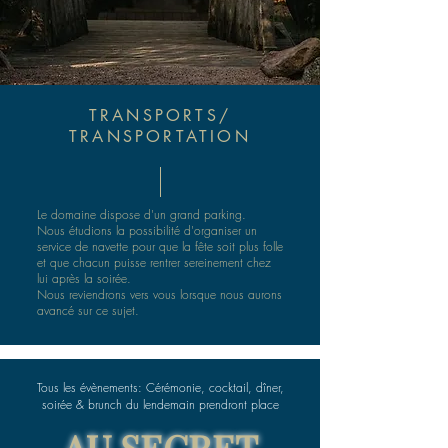
TRANSPORTS/
TRANSPORTATION
Le domaine dispose d'un grand parking.
Nous étudions la possibilité d'organiser un
service de navette pour que la fête soit plus folle
et que chacun puisse rentrer sereinement chez
lui après la soirée.
Nous reviendrons vers vous lorsque nous aurons
avancé sur ce sujet.
Tous les évènements: Cérémonie, cocktail, dîner,
soirée & brunch du lendemain prendront place
AU SECRET