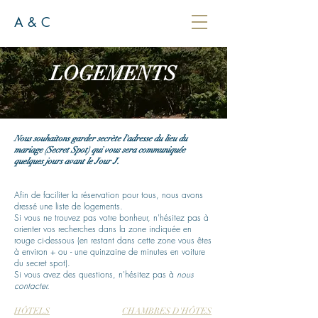
A & C
LOGEMENTS
Nous souhaitons garder secrète l'adresse du lieu du
mariage (Secret Spot) qui vous sera communiquée
quelques jours avant le Jour J.
Afin de faciliter la réservation pour tous, nous avons
dressé une liste de logements.
Si vous ne trouvez pas votre bonheur, n'hésitez pas à
orienter vos recherches dans la zone indiquée en
rouge ci-dessous (en restant dans cette zone vous êtes
à environ + ou - une quinzaine de minutes en voiture
du secret spot).
Si vous avez des questions, n'hés
itez pas à
nous
contacter.
HÔTELS
CHAMBRES D'HÔTES