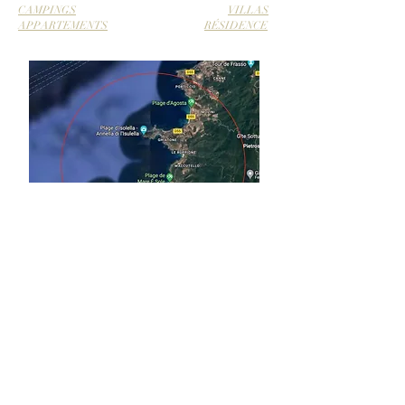
CAMPINGS
VILLAS
APPARTEMENTS
RÉSIDENCE
DES QUESTIONS?
CONTACTEZ-NOUS/CONTACT US
SEE YOU THERE!
Non tu n'auras pas d'infos sur le secret spot ;) ©